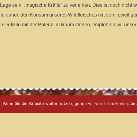
ge sein, „magische Kräfte“ zu verleihen. Dies ist noch nicht w
le daher, den Konsum unseres Wildfleisches mit dem jeweilige
en Defizite mit der Potenz im Raum stehen, empfehlen wir unser 
. Wenn Sie die Website weiter nutzen, gehen wir von Ihrem Einverständ