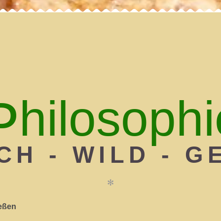
P
hilosophi
H - WILD - GE
✻
ießen