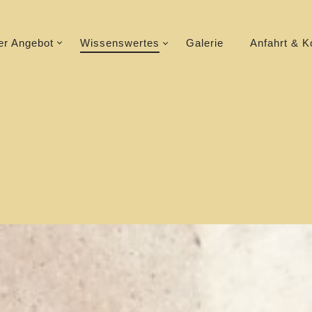
R-
er Angebot
Wissenswertes
Galerie
Anfahrt & K
ATION